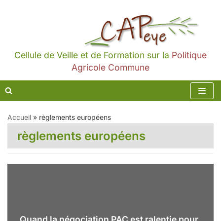
Aller
au
contenu
Cellule de Veille et de Formation sur la
Politique
Agricole Commune
Accueil
»
règlements européens
règlements européens
Quand la négociation PAC est ralentie pour