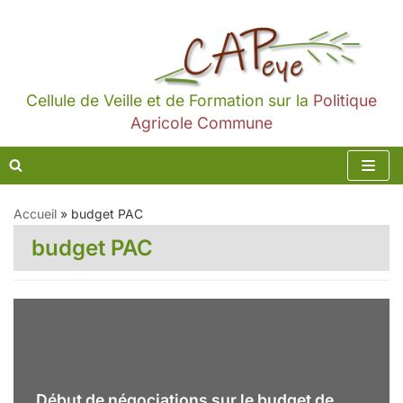
Aller
au
contenu
Cellule de Veille et de Formation sur la
Politique
Agricole Commune
Accueil
»
budget PAC
budget PAC
Début de négociations sur le budget de