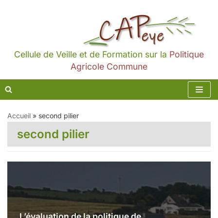
Aller
au
contenu
Cellule de Veille et de Formation sur la
Politique
Agricole Commune
Accueil
»
second pilier
second pilier
L’évaluation de la politique de