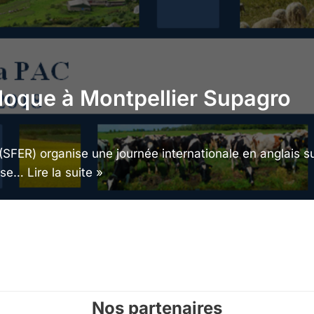
olloque à Montpellier Supagro
ER) organise une journée internationale en anglais sur 
i se…
Lire la suite »
Nos partenaires